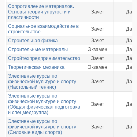
Сопротивление материалов.
Основы теории упругости и
Зачет
Да
пластичности
Социальное взаимодействие в
Зачет
Да
строительстве
Строительная физика
Зачет
Да
Строительные материалы
Экзамен
Да
Стройтехпредпринимательство
Зачет
Да
Теоретическая механика
Экзамен
Да
Элективные курсы по
физической культуре и спорту
Зачет
Да
(Настольный теннис)
Элективные курсы по
физической культуре и спорту
Зачет
Да
(Общая физическая подготовка
и спецмедгруппа)
Элективные курсы по
физической культуре и спорту
Зачет
Да
(Силовые виды спорта)