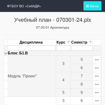
ФГБОУ ВО «СибАДИ»
Меню
Учебный план -
070301-24.plx
07.03.01 Архитектура
Дисциплина
Курс
Семестр
Блок: Б1.В
5
3
6
Модуль "Проект"
7
4
8
5
9
3
6