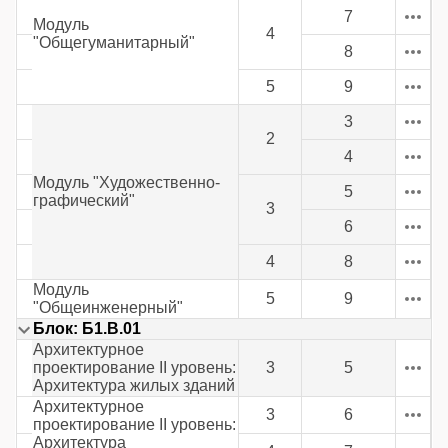
7
Модуль
4
"Общегуманитарный"
8
5
9
3
2
4
Модуль "Художественно-
5
графический"
3
6
4
8
Модуль
5
9
"Общеинженерный"
Блок: Б1.В.01
Архитектурное
проектирование II уровень:
3
5
Архитектура жилых зданий
Архитектурное
3
6
проектирование II уровень:
Архитектура