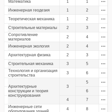
Математика
1
1
Инженерная геодезия
1
2
Теоретическая механика
1
2
Строительные материалы
2
3
Сопротивление
2
4
материалов
Инженерная экология
2
4
Архитектурная физика
2
3
Строительная механика
3
5
Технология и организация
3
6
строительства
5
Архитектурные
3
конструкции и теория
6
конструирования
4
7
Инженерные сети
4
8
оборудования зданий